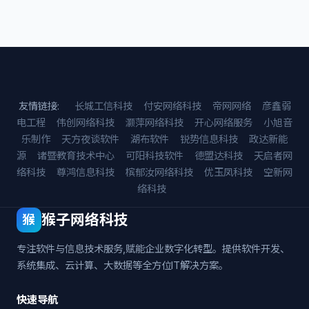
友情链接:
长城工信科技
付安网络科技
帝网网络
彦鑫弱
电工程
伟创网络科技
灏萍网络科技
开心网络服务
小旭音
乐制作
天方夜谈软件
湖布软件
锐势信息科技
政达新能
源
诸暨教育技术中心
可阳科技软件
德盟达科技
天启者网
络科技
尊鸿信息科技
槟郁汝网络科技
优玉凤科技
空新网
络科技
猴子网络科技
猴
专注软件与信息技术服务,赋能企业数字化转型。提供软件开发、
系统集成、云计算、大数据等全方位IT解决方案。
快速导航